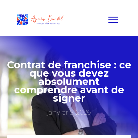
Contrat de franchise : ce
que vous devez
absolument
comprendre avant de
signer
janvier 5, 2026